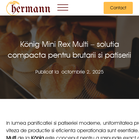
Contact
König Mini Rex Multi – solutia
compacta pentru brutarii si patiserii
Publicat la
octombrie 2, 2025
In lumea panificatiei si patiseriei moderne, uniformitatea p
viteza de productie si eficienta operationala sunt esentiale
Multi
de la
König
este conceput pentru a raspunde exact 