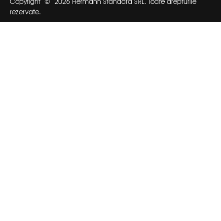
Copyright ©
2026
Hermann Standard SRL. Toate drepturile
rezervate.