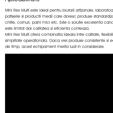
Mini Rex Multi este ideal pentru brutarii artizanale, laborato
patiserie si productii medii care doresc produse standardi
chifle, cornuri, paini mici etc. Este o solutie excelenta cand
este limitat dar calitatea si eficienta conteaza.
Mini Rex Multi ofera combinatia ideala intre calitate, flexibili
simplitate operationala. Daca vrei produse consistente si
de timp, acest echipament merita luat in considerare.